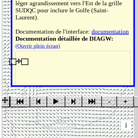
léger agrandissement vers l'Est de la grille
Radar
SUDQC pour inclure le Golfe (Saint-
loop
Laurent).
amérique
Téphigrammes
Documentation de l'interface:
documentation
prévus
Documentation détaillée de DIAGW:
(Ouvrir plein écran)
______________________
Couches
de
bases
OSM
light
-
+
OSM
Dark
i
OSM