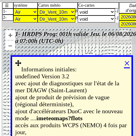
☰
système
Cartes météo
Co-cartes
Dat
d'ori
8
-1
1-
_______________________
2-
8
-1
Liens
1- HRDPS Prog: 001h valide Jeu. le 06/08/2026
+
⤢
utiles
à 07:00h (UTC-0h)
–
Conditions
d'utilisation
×
imeteo
Informations initiales:
Documentation
undefined Version 3.2
imeteomaps
avec ajout de diagnostiques sur l'état de la
mer DIAGW (Saint-Laurent)
Imétéo.ca
ajout de produit de prévision de vague
imeteomaps
(régional déterministe),
imeteomaps
ajout d'accélérateurs DuoC avec le nouveau
vent
mode ....
imeteomaps?flots
imeteomaps
accès aux produits WCPS (NEMO) 4 fois par
nowcasting
jour,